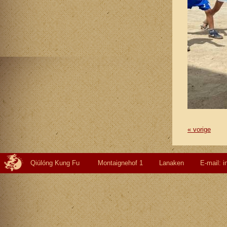
« vorige
Qiúlóng Kung Fu Montaignehof 1 Lanaken E-mail: info