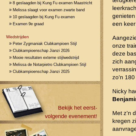
terugkere
»
8 geslaagden bij Kung Fu examen Maastricht
leerkrac
»
Melissa slaagt voor examen zwarte band
genieten 
»
10 geslaagden bij Kung Fu examen
een keer
»
Examen 9e graad
Wedstrijden
Aangezi
»
Peter Zygmaniak Clubkampioen Stijl
onze tra
»
Clubkampioenschap Jianzi 2026
deze bas
»
Mooie resultaten externe stijlwedstrijd
zich aan
»
Melissa de Notarpietro Clubkampioen Stijl
verrassi
»
Clubkampioenschap Jianzi 2025
zo'n 180
Nicky ha
Benjami
Bekijk het eerst-
Met z'n 
volgende evenement!
kregen z
aanvragen