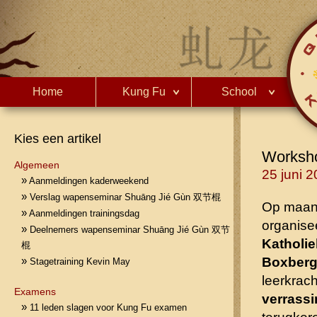
Home
Kung Fu
School
Kies een artikel
Worksh
Algemeen
25 juni 
»
Aanmeldingen kaderweekend
»
Verslag wapenseminar Shuāng Jié Gùn 双节棍
Op maand
»
Aanmeldingen trainingsdag
organise
»
Deelnemers wapenseminar Shuāng Jié Gùn 双节
Katholi
棍
Boxberg
»
Stagetraining Kevin May
leerkrac
Examens
verrass
»
11 leden slagen voor Kung Fu examen