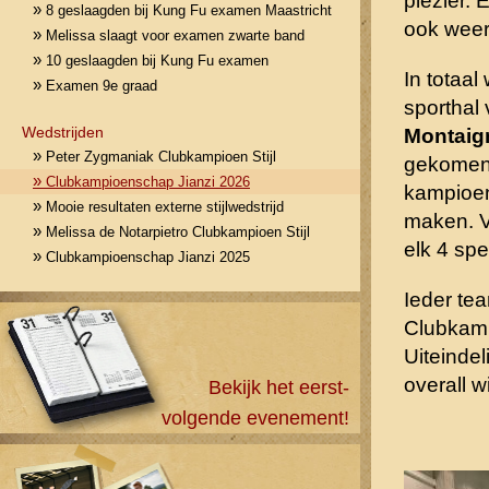
plezier.
»
8 geslaagden bij Kung Fu examen Maastricht
ook weer
»
Melissa slaagt voor examen zwarte band
»
10 geslaagden bij Kung Fu examen
In totaal
»
Examen 9e graad
sporthal
Wedstrijden
Montaig
»
Peter Zygmaniak Clubkampioen Stijl
gekomen
»
Clubkampioenschap Jianzi 2026
kampioe
»
Mooie resultaten externe stijlwedstrijd
maken. V
»
Melissa de Notarpietro Clubkampioen Stijl
elk 4 spe
»
Clubkampioenschap Jianzi 2025
Ieder tea
Clubkam
Uiteindel
overall w
Bekijk het eerst-
volgende evenement!