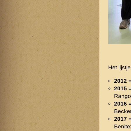
Het lijst
2012
=
2015
=
Rango
2016
=
Becke
2017
=
Benite