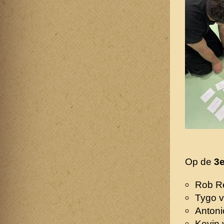
Op de
3e
Rob R
Tygo 
Antoni
Kevin