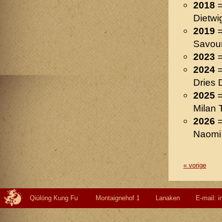
2018
=
Dietwi
2019
=
Savour
2023
=
2024
=
Dries
2025
=
Milan
2026
=
Naomi
« vorige
Qiúlóng Kung Fu Montaignehof 1 Lanaken E-mail: info