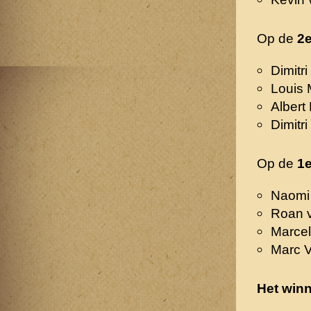
Op de
2e
Dimitri
Louis 
Alber
Dimitr
Op de
1e
Naomi
Roan v
Marcel
Marc 
Het win