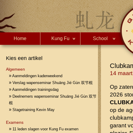
Home
Kung Fu
School
Kies een artikel
Clubkam
Algemeen
14 maart
»
Aanmeldingen kaderweekend
»
Verslag wapenseminar Shuāng Jié Gùn 双节棍
Op zater
»
Aanmeldingen trainingsdag
2026 ston
»
Deelnemers wapenseminar Shuāng Jié Gùn 双节
CLUBKA
棍
op de ag
»
Stagetraining Kevin May
clubkamp
Examens
garant vo
»
11 leden slagen voor Kung Fu examen