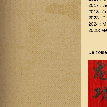
2017 : J
2018 : J
2023 : P
2024 : M
2025: Me
De trots