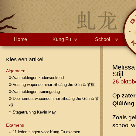
Home
Kung Fu
School
Kies een artikel
Melissa
Algemeen
Stijl
»
Aanmeldingen kaderweekend
26 oktob
»
Verslag wapenseminar Shuāng Jié Gùn 双节棍
»
Aanmeldingen trainingsdag
Op
zate
»
Deelnemers wapenseminar Shuāng Jié Gùn 双节
Qiúlóng
棍
»
Stagetraining Kevin May
Zoals ge
school w
Examens
»
11 leden slagen voor Kung Fu examen