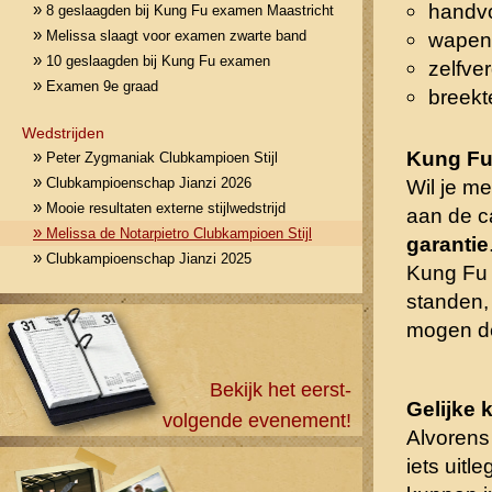
handvo
»
8 geslaagden bij Kung Fu examen Maastricht
»
Melissa slaagt voor examen zwarte band
wapen
»
10 geslaagden bij Kung Fu examen
zelfve
»
Examen 9e graad
breekt
Wedstrijden
Kung Fu
»
Peter Zygmaniak Clubkampioen Stijl
»
Clubkampioenschap Jianzi 2026
Wil je m
»
Mooie resultaten externe stijlwedstrijd
aan de c
»
Melissa de Notarpietro Clubkampioen Stijl
garantie
»
Clubkampioenschap Jianzi 2025
Kung Fu 
standen,
mogen d
Bekijk het eerst-
Gelijke 
volgende evenement!
Alvorens
iets uit