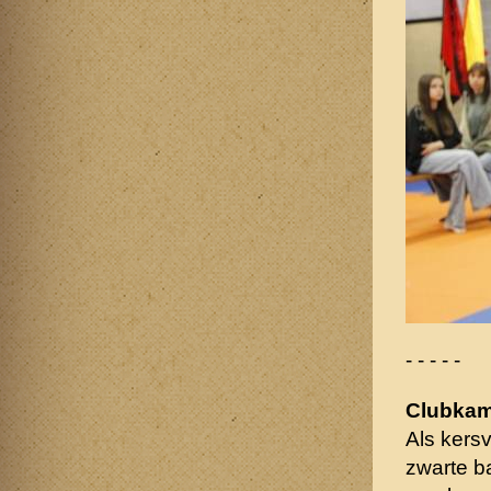
- - - - -
Clubka
Als kers
zwarte 