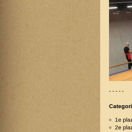
- - - - -
Categor
1e pla
2e pla