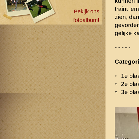
kunnen i
traint ie
Bekijk ons
zien, dan
fotoalbum!
gevorderd
gelijke k
- - - - -
Categor
1e pla
2e pla
3e pla