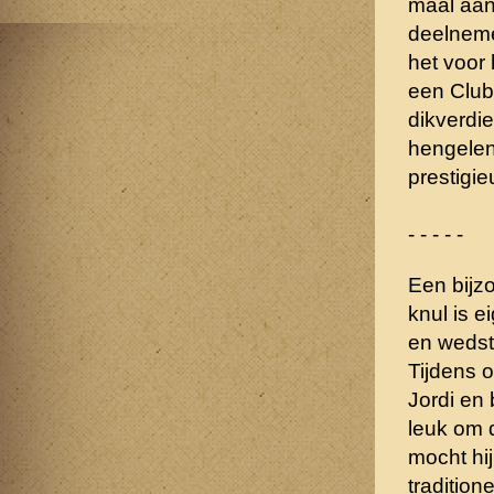
maal aan
deelneme
het voor 
een Club
dikverdie
hengelen
prestigie
- - - - -
Een bijz
knul is 
en wedst
Tijdens o
Jordi en 
leuk om 
mocht hij
traditio