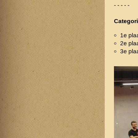
- - - - -
Categori
1e pla
2e pla
3e pla