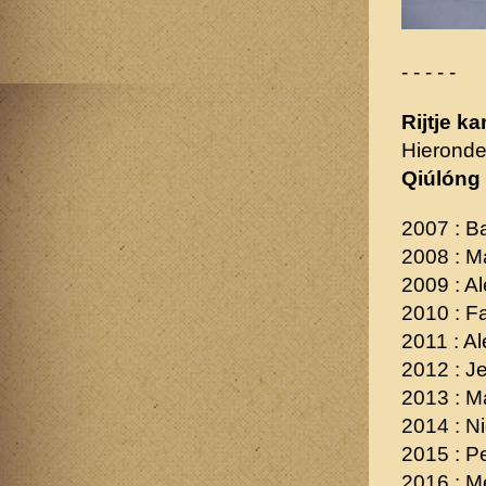
- - - - -
Rijtje k
Hieronde
Qiúlóng
2007 : B
2008 : M
2009 : A
2010 : F
2011 : A
2012 : J
2013 : M
2014 : N
2015 : P
2016 : M