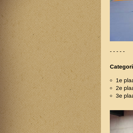
- - - - -
Categor
1e pla
2e pla
3e pla