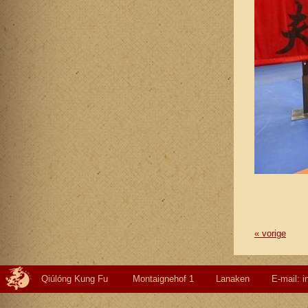
« vorige
Qiúlóng Kung Fu Montaignehof 1 Lanaken E-mail: info