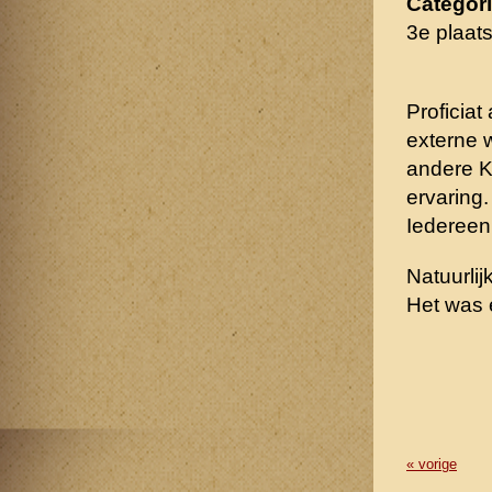
Categori
3e plaat
Proficia
externe 
andere K
ervaring.
Iedereen
Natuurli
Het was er
« vorige