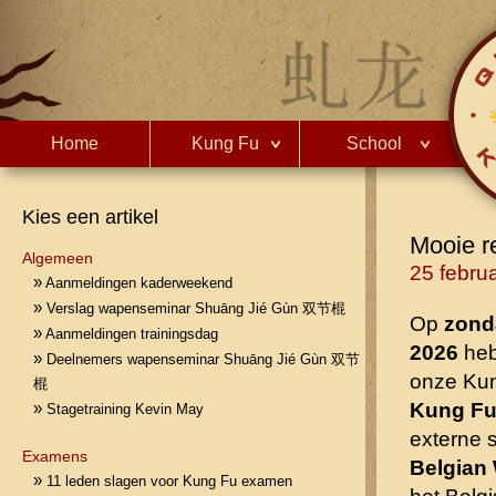
Home
Kung Fu
School
Kies een artikel
Mooie re
Algemeen
25 februa
»
Aanmeldingen kaderweekend
»
Verslag wapenseminar Shuāng Jié Gùn 双节棍
Op
zond
»
Aanmeldingen trainingsdag
2026
heb
»
Deelnemers wapenseminar Shuāng Jié Gùn 双节
onze Kun
棍
Kung F
»
Stagetraining Kevin May
externe s
Examens
Belgian
»
11 leden slagen voor Kung Fu examen