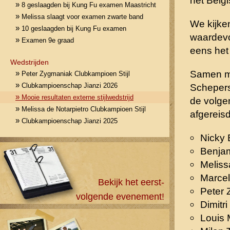
het Belg
»
8 geslaagden bij Kung Fu examen Maastricht
»
Melissa slaagt voor examen zwarte band
We kijke
»
10 geslaagden bij Kung Fu examen
waardevo
»
Examen 9e graad
eens het
Wedstrijden
Samen m
»
Peter Zygmaniak Clubkampioen Stijl
»
Clubkampioenschap Jianzi 2026
Scheper
»
Mooie resultaten externe stijlwedstrijd
de volg
»
Melissa de Notarpietro Clubkampioen Stijl
afgereis
»
Clubkampioenschap Jianzi 2025
Nicky 
Benjam
Meliss
Marcel
Bekijk het eerst-
Peter
volgende evenement!
Dimitr
Louis 