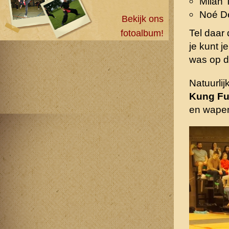
Milan
Noé D
Bekijk ons
Tel daar
fotoalbum!
je kunt 
was op d
Natuurli
Kung F
en wape